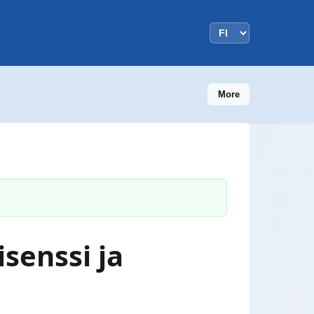
More
senssi ja