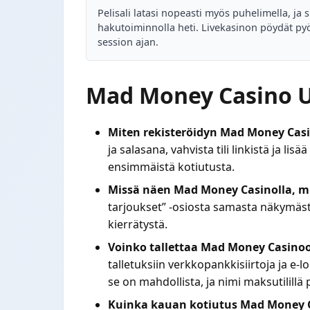
Pelisali latasi nopeasti myös puhelimella, ja s
hakutoiminnolla heti. Livekasinon pöydät py
session ajan.
Mad Money Casino 
Miten rekisteröidyn Mad Money Casi
ja salasana, vahvista tili linkistä ja l
ensimmäistä kotiutusta.
Missä näen Mad Money Casinolla, mi
tarjoukset” -osiosta samasta näkymästä,
kierrätystä.
Voinko tallettaa Mad Money Casinoo
talletuksiin verkkopankkisiirtoja ja e
se on mahdollista, ja nimi maksutilillä 
Kuinka kauan kotiutus Mad Money Ca