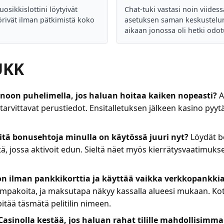
uosikkislottini löytyivät
Chat-tuki vastasi noin viidess
örivät ilman pätkimistä koko
asetuksen saman keskustelun 
aikaan jonossa oli hetki odot
UKK
noon puhelimella, jos haluan hoitaa kaiken nopeasti?
A
isää tarvittavat perustiedot. Ensitalletuksen jälkeen kasino p
tä bonusehtoja minulla on käytössä juuri nyt?
Löydät b
 jossa aktivoit edun. Sieltä näet myös kierrätysvaatimuksen
n ilman pankkikorttia ja käyttää vaikka verkkopankki
-lompakoita, ja maksutapa näkyy kassalla alueesi mukaan. K
pitää täsmätä pelitilin nimeen.
sinolla kestää, jos haluan rahat tilille mahdollisimma