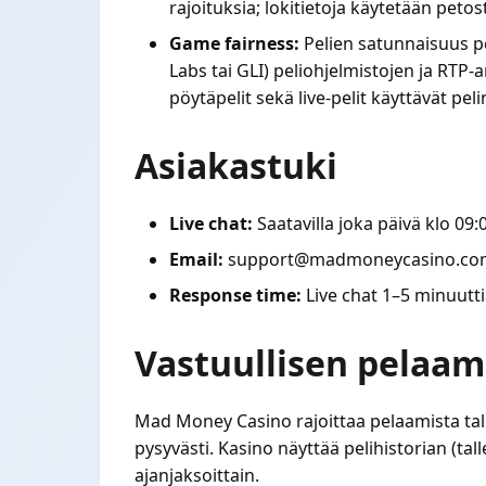
rajoituksia; lokitietoja käytetään peto
Game fairness:
Pelien satunnaisuus pe
Labs tai GLI) peliohjelmistojen ja RTP-
pöytäpelit sekä live-pelit käyttävät peli
Asiakastuki
Live chat:
Saatavilla joka päivä klo 09:
Email:
support@madmoneycasino.co
Response time:
Live chat 1–5 minuutti
Vastuullisen pelaam
Mad Money Casino rajoittaa pelaamista tall
pysyvästi. Kasino näyttää pelihistorian (tal
ajanjaksoittain.