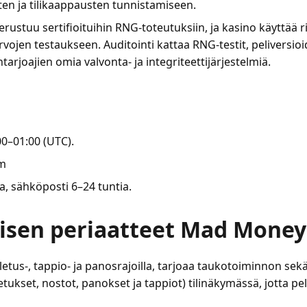
sten ja tilikaappausten tunnistamiseen.
rustuu sertifioituihin RNG-toteutuksiin, ja kasino käyttää r
arvojen testaukseen. Auditointi kattaa RNG-testit, peliversioi
ntarjoajien omia valvonta- ja integriteettijärjestelmiä.
00–01:00 (UTC).
m
a, sähköposti 6–24 tuntia.
isen periaatteet Mad Money
etus-, tappio- ja panosrajoilla, tarjoaa taukotoiminnon sek
letukset, nostot, panokset ja tappiot) tilinäkymässä, jotta 