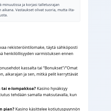
ä minuutissa ja korjasi talletusrajan
aikana. Vastaukset olivat suoria, mutta ilta-
usta.
vaa rekisteröintilomake, täytä sähköposti
yytää henkilöllisyyden varmistuksen ennen
onusehdot kassalta tai “Bonukset”/“Omat
, aikarajan ja sen, mitkä pelit kerryttävät
a tai e-lompakkoa?
Kasino hyväksyy
otiutus tehdään samalla maksutavalla, kun
n pian?
Kasino käsittelee kotiutuspyynnön