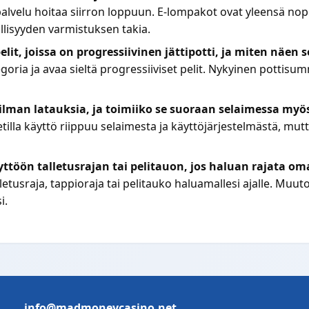
upalvelu hoitaa siirron loppuun. E-lompakot ovat yleensä no
llisyyden varmistuksen takia.
lit, joissa on progressiivinen jättipotti, ja miten nä
ategoria ja avaa sieltä progressiiviset pelit. Nykyinen potti
lman latauksia, ja toimiiko se suoraan selaimessa myös 
bletilla käyttö riippuu selaimesta ja käyttöjärjestelmästä, mut
töön talletusrajan tai pelitauon, jos haluan rajata o
lletusraja, tappioraja tai pelitauko haluamallesi ajalle. Muut
i.
info@madmoneycasino.net