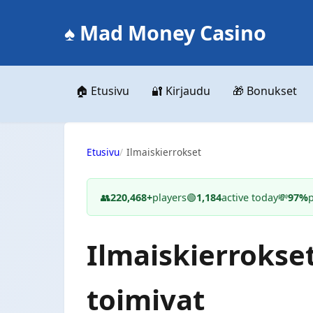
♠️ Mad Money Casino
🏠 Etusivu
🔐 Kirjaudu
🎁 Bonukset
Etusivu
Ilmaiskierrokset
👥
220,468+
players
🟢
1,184
active today
💸
97%
Ilmaiskierrokse
toimivat