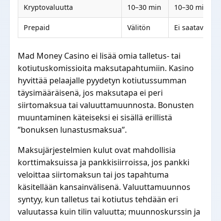
Kryptovaluutta
10–30 min
10–30 min
Prepaid
Välitön
Ei saatavilla
Mad Money Casino ei lisää omia talletus- tai
kotiutuskomissioita maksutapahtumiin. Kasino
hyvittää pelaajalle pyydetyn kotiutussumman
täysimääräisenä, jos maksutapa ei peri
siirtomaksua tai valuuttamuunnosta. Bonusten
muuntaminen käteiseksi ei sisällä erillistä
”bonuksen lunastusmaksua”.
Maksujärjestelmien kulut ovat mahdollisia
korttimaksuissa ja pankkisiirroissa, jos pankki
veloittaa siirtomaksun tai jos tapahtuma
käsitellään kansainvälisenä. Valuuttamuunnos
syntyy, kun talletus tai kotiutus tehdään eri
valuutassa kuin tilin valuutta; muunnoskurssin ja