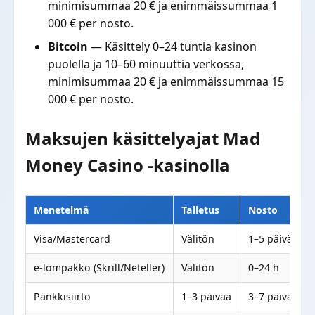
minimisummaa 20 € ja enimmäissummaa 1
000 € per nosto.
Bitcoin
— Käsittely 0–24 tuntia kasinon
puolella ja 10–60 minuuttia verkossa,
minimisummaa 20 € ja enimmäissummaa 15
000 € per nosto.
Maksujen käsittelyajat Mad
Money Casino -kasinolla
Menetelmä
Talletus
Nosto
Visa/Mastercard
Välitön
1–5 päivää
e-lompakko (Skrill/Neteller)
Välitön
0–24 h
Pankkisiirto
1–3 päivää
3–7 päivää