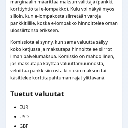
marginaalin määrittää maksun välittäjä (pankki,
korttiyhtiö tai e-lompakko). Kulu voi näkyä myös
silloin, kun e-lompakosta siirretään varoja
pankkitilille, koska e-lompakko hinnoittelee oman
ulossiirtonsa erikseen.
Komissiota ei synny, kun sama valuutta säilyy
koko ketjussa ja maksutapa hinnoittelee siirrot
ilman palvelumaksua. Komissio on mahdollinen,
jos maksutapa käyttää valuuttamuunnosta,
veloittaa pankkisiirrosta kiinteän maksun tai
käsittelee korttitapahtuman rajat ylittävänä.
Tuetut valuutat
EUR
USD
GBP