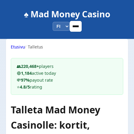
♠️ Mad Money Casino
Etusivu
Talletus
👥
220,468+
players
🟢
1,184
active today
💸
97%
payout rate
⭐
4.8/5
rating
Talleta Mad Money
Casinolle: kortit,