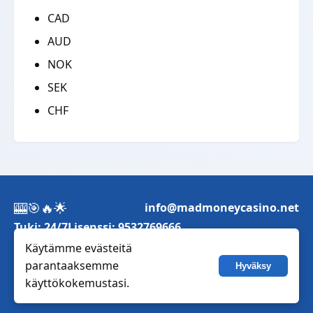
CAD
AUD
NOK
SEK
CHF
🎰
🎯
🔥
🌟
info@madmoneycasino.net
Tuki: 24/7
Lisenssi: 9532769666
Käytämme evästeitä
Pelaa vastuullisesti.
parantaaksemme
Hyväksy
© 2017 -
2026
Mad Money Casino.
käyttökokemustasi.