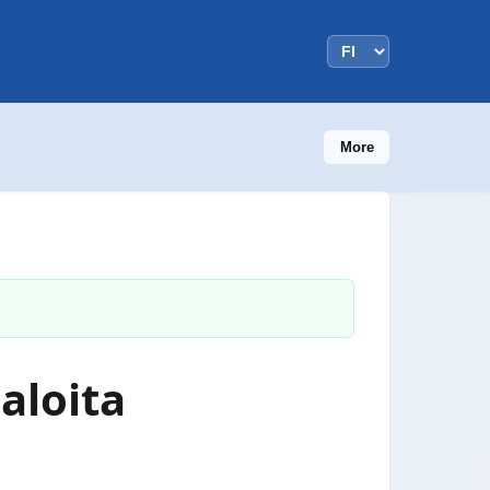
More
aloita