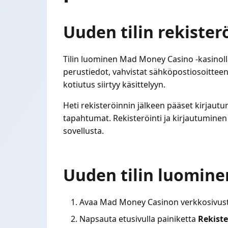
Uuden tilin rekister
Tilin luominen Mad Money Casino -kasinolla 
perustiedot, vahvistat sähköpostiosoitteen
kotiutus siirtyy käsittelyyn.
Heti rekisteröinnin jälkeen pääset kirjautu
tapahtumat. Rekisteröinti ja kirjautuminen t
sovellusta.
Uuden tilin luomin
Avaa Mad Money Casinon verkkosivusto s
Napsauta etusivulla painiketta
Rekiste