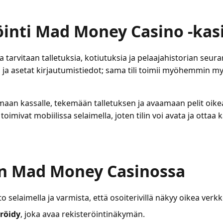
öinti Mad Money Casino -kas
tarvitaan talletuksia, kotiutuksia ja pelaajahistorian seura
 ja asetat kirjautumistiedot; sama tili toimii myöhemmin m
maan kassalle, tekemään talletuksen ja avaamaan pelit oikea
oimivat mobiilissa selaimella, joten tilin voi avata ja ottaa 
en Mad Money Casinossa
elaimella ja varmista, että osoiterivillä näkyy oikea verk
röidy
, joka avaa rekisteröintinäkymän.