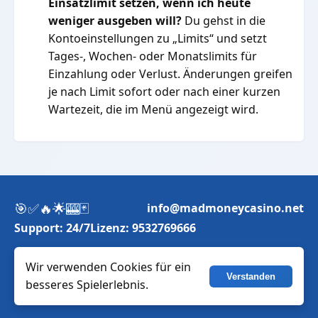
Einsatzlimit setzen, wenn ich heute
weniger ausgeben will?
Du gehst in die
Kontoeinstellungen zu „Limits“ und setzt
Tages-, Wochen- oder Monatslimits für
Einzahlung oder Verlust. Änderungen greifen
je nach Limit sofort oder nach einer kurzen
Wartezeit, die im Menü angezeigt wird.
🎯
✅
🔥
🌟
🎰
🃏
info@madmoneycasino.net
Support: 24/7
Lizenz: 9532769666
Bitte verantwortungsbewusst spielen.
Wir verwenden Cookies für ein
© 2017 -
2026
Mad Money Casino.
Verstanden
besseres Spielerlebnis.