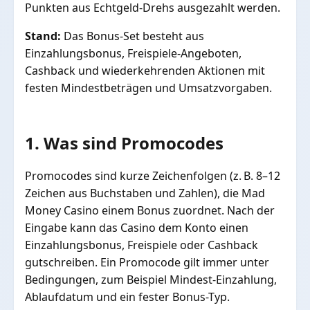
Punkten aus Echtgeld-Drehs ausgezahlt werden.
Stand:
Das Bonus-Set besteht aus
Einzahlungsbonus, Freispiele-Angeboten,
Cashback und wiederkehrenden Aktionen mit
festen Mindestbeträgen und Umsatzvorgaben.
1. Was sind Promocodes
Promocodes sind kurze Zeichenfolgen (z. B. 8–12
Zeichen aus Buchstaben und Zahlen), die Mad
Money Casino einem Bonus zuordnet. Nach der
Eingabe kann das Casino dem Konto einen
Einzahlungsbonus, Freispiele oder Cashback
gutschreiben. Ein Promocode gilt immer unter
Bedingungen, zum Beispiel Mindest-Einzahlung,
Ablaufdatum und ein fester Bonus-Typ.