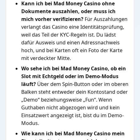
Kann ich bei Mad Money Casino ohne
Dokumente auszahlen, oder muss ich
mich vorher verifizieren?
Für Auszahlungen
verlangt das Casino eine Identitätsprüfung,
weil das Teil der KYC-Regeln ist. Du lädst
dafür Ausweis und einen Adressnachweis
hoch, und bei Karten oft ein Foto der Karte
mit verdeckter Mitte.
Wo sehe ich bei Mad Money Casino, ob ein
Slot mit Echtgeld oder im Demo-Modus
läuft?
Über dem Spin-Button oder im oberen
Balken steht entweder dein Kontostand oder
„Demo“ beziehungsweise „Fun“. Wenn
Guthaben nicht abgezogen wird und kein
Einsatzwert angezeigt ist, bist du im Demo-
Modus.
Wie kann ich bei Mad Money Casino mein